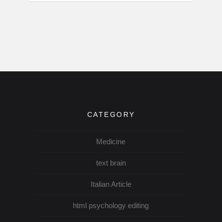
CATEGORY
Medicine
text brain
Italian Article
html psychology editing